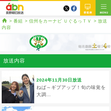
twitter
facebook
abn 長野朝日放送
番組
番組
信州をカーナビ ＵぐるっＴＶ
放送
ホーム
内容
放送内容
2024年11月30日放送
ねば～ギブアップ！旬の味覚を
大調...