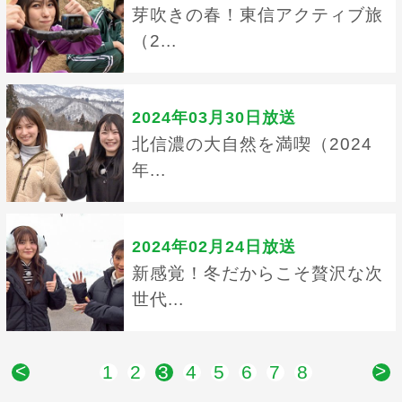
芽吹きの春！東信アクティブ旅
（2...
2024年03月30日放送
北信濃の大自然を満喫（2024
年...
2024年02月24日放送
新感覚！冬だからこそ贅沢な次
世代...
<
>
1
2
3
4
5
6
7
8