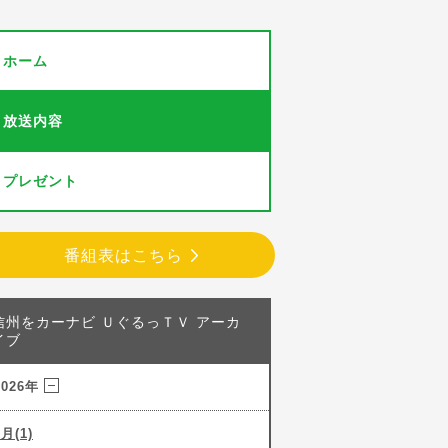
ホーム
放送内容
プレゼント
番組表はこちら
信州をカーナビ ＵぐるっＴＶ アーカ
イブ
2026年
7月(1)