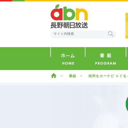
abn 長野朝日放送
検索
ホーム
ホーム
番組
信州をカーナビ Ｕぐる