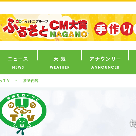
番組
ニュース
天気
ア
っＴＶ
放送内容