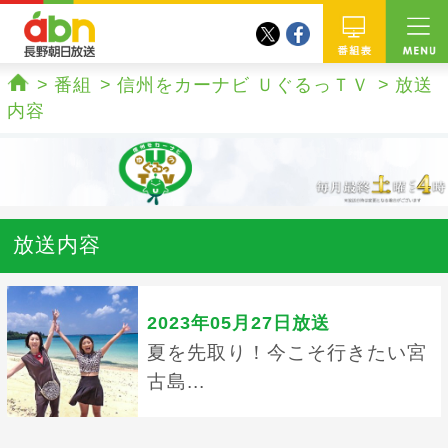
twitter
facebook
abn 長野朝日放送
番組
番組
信州をカーナビ ＵぐるっＴＶ
放送
ホーム
内容
放送内容
2023年05月27日放送
夏を先取り！今こそ行きたい宮
古島...