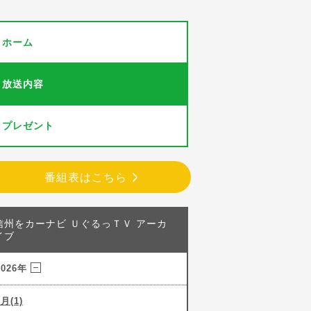
ホーム
放送内容
プレゼント
番組表はこちら
信州をカーナビ ＵぐるっＴＶ アーカ
イブ
2026年
7月(1)