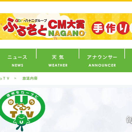
番組
ニュース
天気
ア
っＴＶ
放送内容