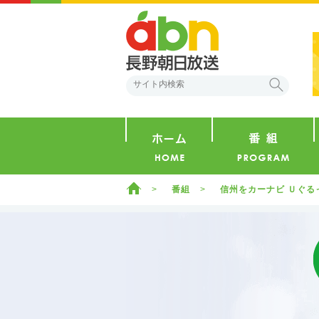
abn 長野朝日放送
検索
ホーム
ホーム
番組
信州をカーナビ Ｕぐる