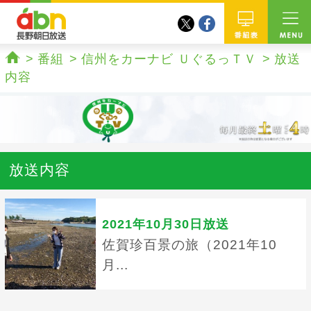
twitter
facebook
abn 長野朝日放送
番組
番組
信州をカーナビ ＵぐるっＴＶ
放送
ホーム
内容
放送内容
2021年10月30日放送
佐賀珍百景の旅（2021年10
月...