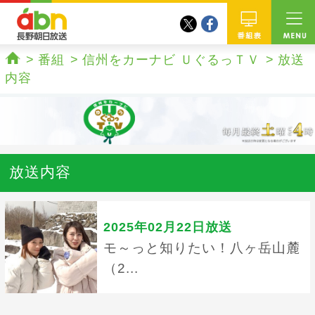
twitter
facebook
abn 長野朝日放送
番組
番組
信州をカーナビ ＵぐるっＴＶ
放送
ホーム
内容
放送内容
2025年02月22日放送
モ～っと知りたい！八ヶ岳山麓
（2...