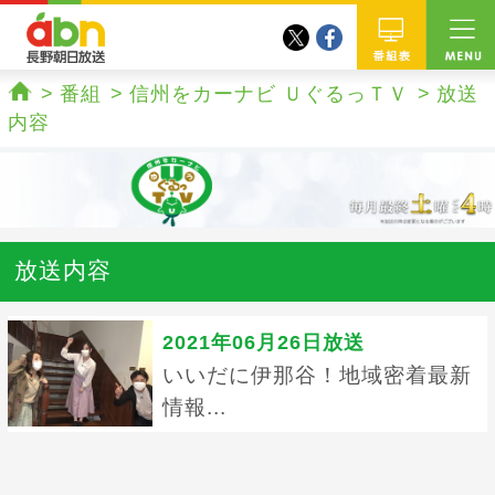
twitter
facebook
abn 長野朝日放送
番組
番組
信州をカーナビ ＵぐるっＴＶ
放送
ホーム
内容
放送内容
2021年06月26日放送
いいだに伊那谷！地域密着最新
情報...