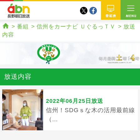
twitter
facebook
abn 長野朝日放送
番組
番組
信州をカーナビ ＵぐるっＴＶ
放送
ホーム
内容
放送内容
2022年06月25日放送
信州！SDGｓな木の活用最前線
（...