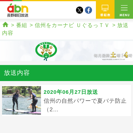
twitter
facebook
abn 長野朝日放送
番組
番組
信州をカーナビ ＵぐるっＴＶ
放送
ホーム
内容
放送内容
2020年06月27日放送
信州の自然パワーで夏バテ防止
（2...