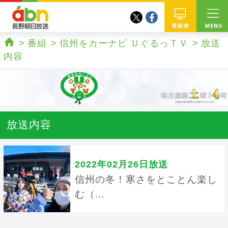
twitter
facebook
abn 長野朝日放送
番組
番組
信州をカーナビ ＵぐるっＴＶ
放送
ホーム
内容
放送内容
2022年02月26日放送
信州の冬！寒さをとことん楽し
む（...