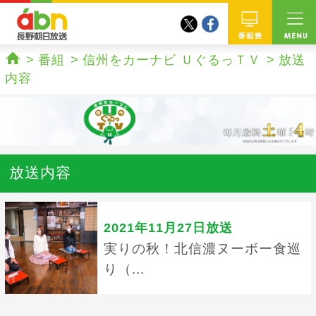
twitter
facebook
abn 長野朝日放送
番組
番組
信州をカーナビ ＵぐるっＴＶ
放送
ホーム
内容
放送内容
2021年11月27日放送
実りの秋！北信濃ヌーボー食巡
り（...