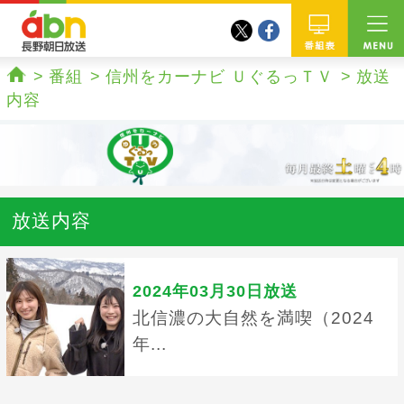
twitter
facebook
abn 長野朝日放送
番組
番組
信州をカーナビ ＵぐるっＴＶ
放送
ホーム
内容
放送内容
2024年03月30日放送
北信濃の大自然を満喫（2024
年...