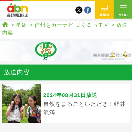
twitter
facebook
abn 長野朝日放送
番組
番組
信州をカーナビ ＵぐるっＴＶ
放送
ホーム
内容
放送内容
2024年08月31日放送
自然をまるごといただき！軽井
沢満...