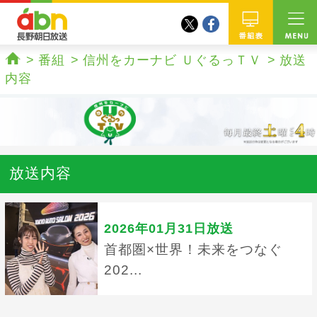
twitter
facebook
abn 長野朝日放送
番組
番組
信州をカーナビ ＵぐるっＴＶ
放送
ホーム
内容
放送内容
2026年01月31日放送
首都圏×世界！未来をつなぐ
202...