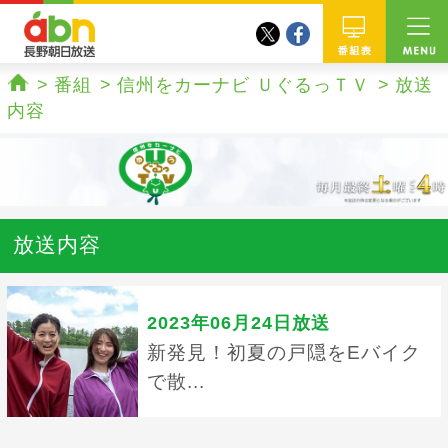
twitter
facebook
abn 長野朝日放送
番組
番組
信州をカーナビ ＵぐるっＴＶ
放送
ホーム
内容
放送内容
2023年06月24日放送
新発見！初夏の戸隠をEバイク
で散...