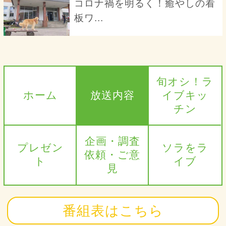
コロナ禍を明るく！癒やしの看
板ワ...
旬オシ！ラ
ホーム
放送内容
イブキッ
チン
企画・調査
プレゼン
ソラをラ
依頼・ご意
ト
イブ
見
番組表はこちら