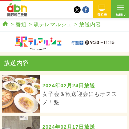
twitter
facebook
abn 長野朝日放送
番組
番組
駅テレマルシェ
放送内容
ホーム
放送内容
2024年02月24日放送
女子会＆歓送迎会にもオスス
メ！魅...
2024年02月17日放送