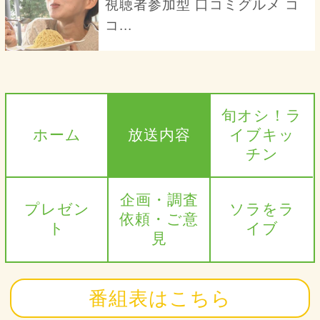
視聴者参加型 口コミグルメ コ
コ...
旬オシ！ラ
ホーム
放送内容
イブキッ
チン
企画・調査
プレゼン
ソラをラ
依頼・ご意
ト
イブ
見
番組表はこちら