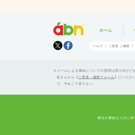
abn
ホーム
Tweet
facebook
ヘルプ
ご意見 ご感想
メールによる番組についての質問は受け付けており
皆さんから【
ご意見・感想フォーム
】にいただ
で、予めご了承下さい。
弊社の番組ならびに本