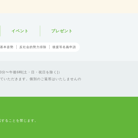
イベント
プレゼント
基本姿勢
反社会的勢力排除
後援等名義申請
0分〜午後6時[土・日・祝日を除く]）
ていただきます。個別のご返答はいたしませんの
載することを禁じます。