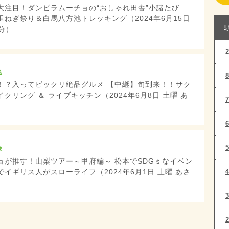
大注目！ダンビラムーチョの“おしゃれ田舎”小諸たび
ねぎ祭り＆白馬八方池トレッキング（2024年6月15日
0分）
送
！？入ってビックリ絶品グルメ 【中継】旬到来！！サク
クリング ＆ ライブキッチン（2024年6月8日 土曜 あ
送
ョが推す！山梨ツアー～甲府編～ 松本でSDGｓなイベン
イギリス人がスローライフ（2024年6月1日 土曜 あさ