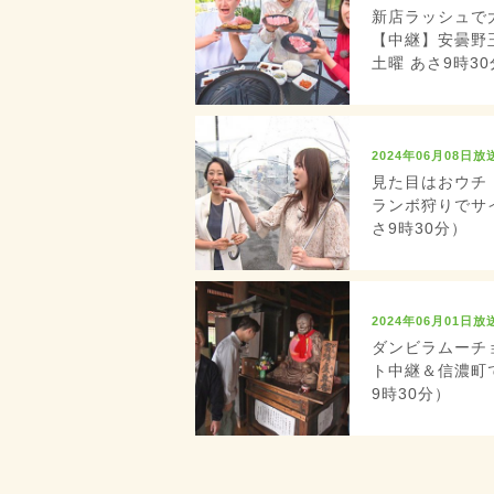
新店ラッシュで
【中継】安曇野玉
土曜 あさ9時3
2024年06月08日放
見た目はおウチ
ランボ狩りでサイ
さ9時30分）
2024年06月01日放
ダンビラムーチ
ト中継＆信濃町で
9時30分）