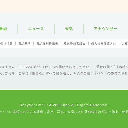
番組
ニュース
天気
アナウンサー
会社情報
番組基準
番組種別番組表
放送番組審議会
個人情報保護方針
人権
ません。026-223-1000（代）へお問い合わせください。（受付時間：午前9時3
いたご意見・ご感想は担当者がすべて目を通し、今後の番組・イベントの参考にさせ
Copyright © 2014-2026 abn All Rights Reserved.
サイトに掲載されている映像、音声、写真、音楽などの著作物を許可なく複製、転