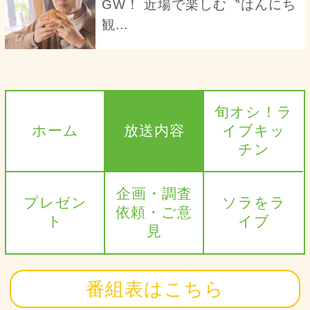
GW！ 近場で楽しむ〝はんにち
観...
旬オシ！ラ
ホーム
放送内容
イブキッ
チン
企画・調査
プレゼン
ソラをラ
依頼・ご意
ト
イブ
見
番組表はこちら