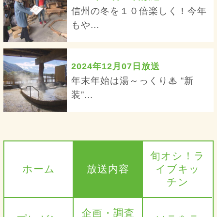
信州の冬を１０倍楽しく！今年
もや...
2024年12月07日放送
年末年始は湯～っくり♨ “新
装”...
旬オシ！ラ
ホーム
放送内容
イブキッ
チン
企画・調査