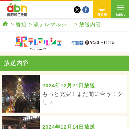
twitter
facebook
abn 長野朝日放送
番組
番組
駅テレマルシェ
放送内容
ホーム
放送内容
2024年12月21日放送
もっと充実！まだ間に合う！ク
リス...
2024年12月14日放送