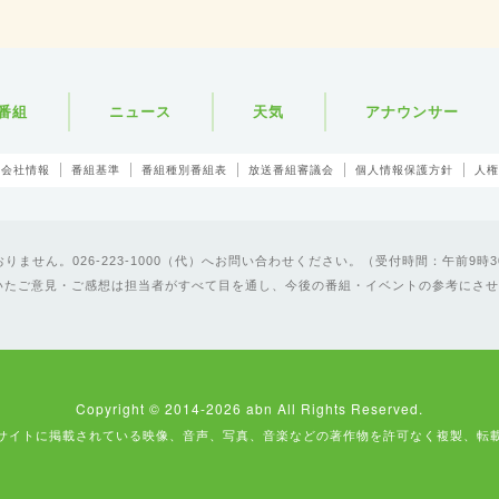
番組
ニュース
天気
アナウンサー
会社情報
番組基準
番組種別番組表
放送番組審議会
個人情報保護方針
人権
ません。026-223-1000（代）へお問い合わせください。（受付時間：午前9時3
いたご意見・ご感想は担当者がすべて目を通し、今後の番組・イベントの参考にさせ
Copyright © 2014-2026 abn All Rights Reserved.
サイトに掲載されている映像、音声、写真、音楽などの著作物を許可なく複製、転