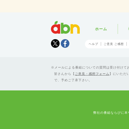
abn
ホーム
Tweet
facebook
ヘルプ
ご意見 ご感想
メールによる番組についての質問は受け付けており
皆さんから【
ご意見・感想フォーム
】にいただ
で、予めご了承下さい。
弊社の番組ならびに本