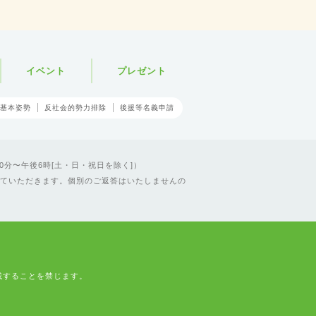
イベント
プレゼント
基本姿勢
反社会的勢力排除
後援等名義申請
0分〜午後6時[土・日・祝日を除く]）
ていただきます。個別のご返答はいたしませんの
載することを禁じます。