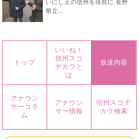
いにしえの信州を現在に 長野
県立...
いいね！
信州スゴ
トップ
放送内容
ヂカラと
は
アナウン
アナウン
信州スゴヂ
サーコラ
サー情報
カラ検索
ム