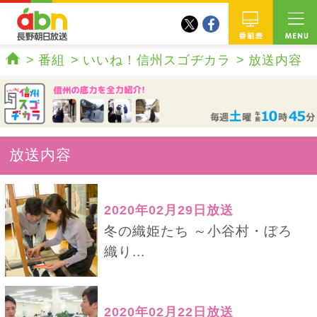
twitter
facebook
abn 長野朝日放送
番組
番組
いいね！信州スゴヂカラ
放送内容
ホーム
放送内容
2020年02月29日放送
冬の織姫たち ～小谷村・ぼろ
織り...
2020年02月22日放送