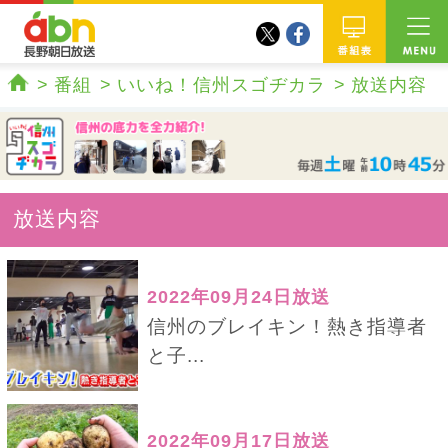
twitter
facebook
abn 長野朝日放送
番組
番組
いいね！信州スゴヂカラ
放送内容
ホーム
放送内容
2022年09月24日放送
信州のブレイキン！熱き指導者
と子...
2022年09月17日放送