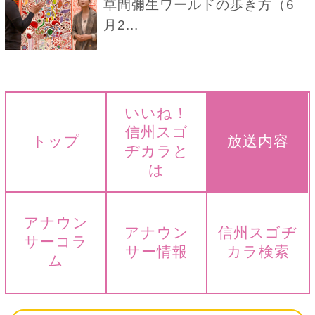
草間彌生ワールドの歩き方（6
月2...
いいね！
信州スゴ
トップ
放送内容
ヂカラと
は
アナウン
アナウン
信州スゴヂ
サーコラ
サー情報
カラ検索
ム