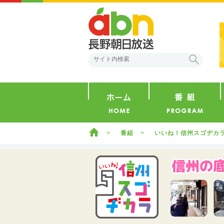
abn 長野朝日放送
検索
ホーム
ホーム
番組
いいね！信州スゴヂカ