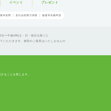
イベント
プレゼント
基本姿勢
反社会的勢力排除
後援等名義申請
0分〜午後6時[土・日・祝日を除く]）
ていただきます。個別のご返答はいたしませんの
載することを禁じます。