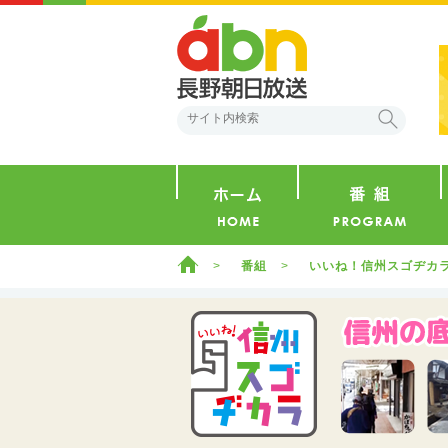
abn 長野朝日放送
検索
ホーム
ホーム
番組
いいね！信州スゴヂカ