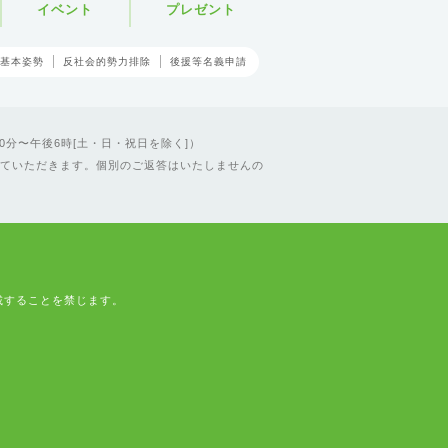
イベント
プレゼント
基本姿勢
反社会的勢力排除
後援等名義申請
0分〜午後6時[土・日・祝日を除く]）
ていただきます。個別のご返答はいたしませんの
載することを禁じます。