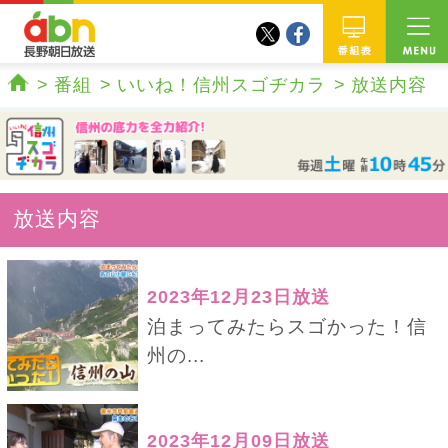
twitter
facebook
abn 長野朝日放送
番組
番組
いいね！信州スゴヂカラ
放送内容
ホーム
放送内容
2023年12月23日放送
泊まってみたらスゴかった！信
州の...
2023年12月09日放送