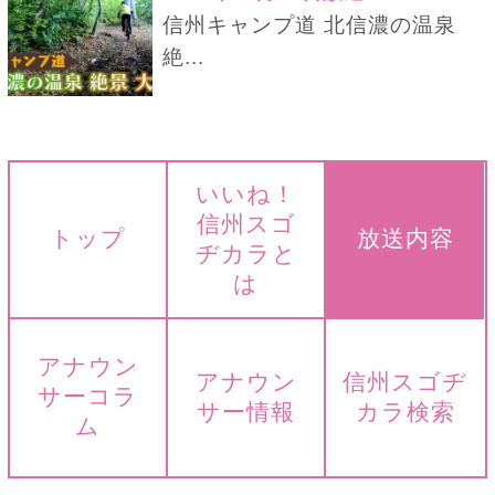
信州キャンプ道 北信濃の温泉
絶...
いいね！
信州スゴ
トップ
放送内容
ヂカラと
は
アナウン
アナウン
信州スゴヂ
サーコラ
サー情報
カラ検索
ム