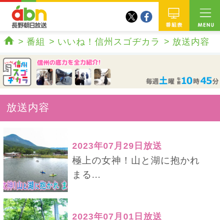
twitter
facebook
abn 長野朝日放送
番組
番組
いいね！信州スゴヂカラ
放送内容
ホーム
放送内容
2023年07月29日放送
極上の女神！山と湖に抱かれ
まる...
2023年07月01日放送