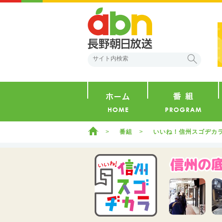
abn 長野朝日放送
検索
ホーム
ホーム
番組
いいね！信州スゴヂカ