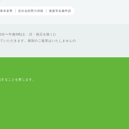
基本姿勢
反社会的勢力排除
後援等名義申請
0分〜午後6時[土・日・祝日を除く]）
ていただきます。個別のご返答はいたしませんの
載することを禁じます。