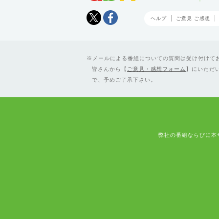
Tweet
facebook
ヘルプ
ご意見 ご感想
メールによる番組についての質問は受け付けており
皆さんから【
ご意見・感想フォーム
】にいただ
で、予めご了承下さい。
弊社の番組ならびに本