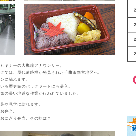
史ビギナーの大槻瞳アナウンサー。
ークでは、屋代遺跡群が発見された千曲市雨宮地区へ。
マンに触れます。
ている歴史館のバックヤードにも潜入。
、気の長い地道な作業が行われていました。
遠足や見学に訪れます。
りお弁当。
風おにぎり弁当、その味は？