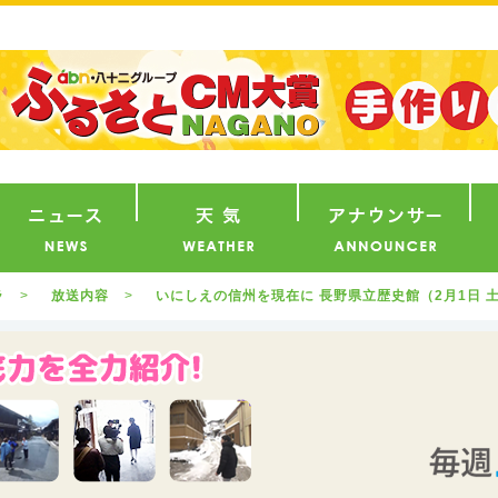
番組
ニュース
天気
ア
ラ
放送内容
いにしえの信州を現在に 長野県立歴史館（2月1日 土