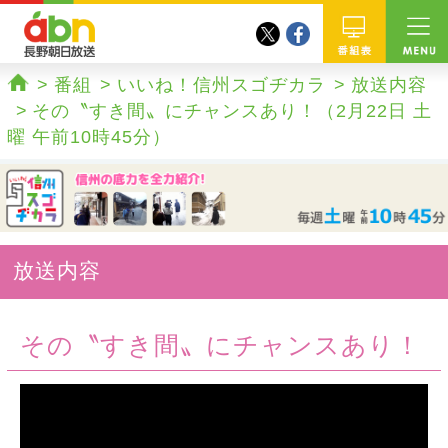
twitter
facebook
abn 長野朝日放送
番組
番組
いいね！信州スゴヂカラ
放送内容
ホーム
その〝すき間〟にチャンスあり！（2月22日 土
曜 午前10時45分）
放送内容
その〝すき間〟にチャンスあり！