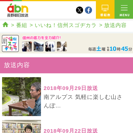
twitter
facebook
abn 長野朝日放送
番組
番組
いいね！信州スゴヂカラ
放送内容
ホーム
放送内容
2018年09月29日放送
南アルプス 気軽に楽しむ山さ
んぽ...
2018年09月22日放送