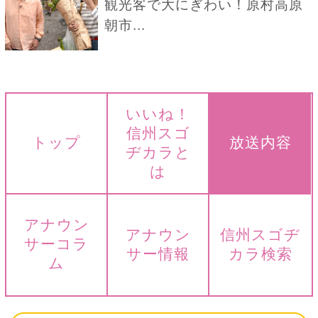
観光客で大にぎわい！原村高原
朝市...
いいね！
信州スゴ
トップ
放送内容
ヂカラと
は
アナウン
アナウン
信州スゴヂ
サーコラ
サー情報
カラ検索
ム