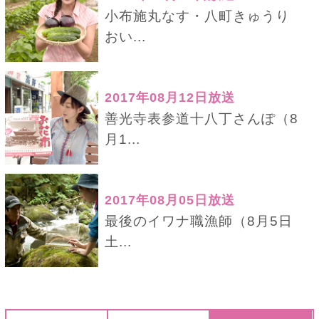
小布施丸なす・八町きゅうり
おい...
2017年08月12日放送
善光寺表参道十八丁さんぽ（8
月1...
2017年08月05日放送
最後のイワナ職漁師（8月5日
土...