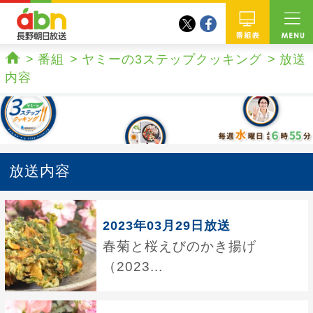
twitter
facebook
abn 長野朝日放送
番組
番組
ヤミーの3ステップクッキング
放送
ホーム
内容
放送内容
2023年03月29日放送
春菊と桜えびのかき揚げ
（2023...