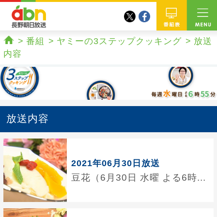
twitter
facebook
abn 長野朝日放送
番組
番組
ヤミーの3ステップクッキング
放送
ホーム
内容
放送内容
2021年06月30日放送
豆花（6月30日 水曜 よる6時...