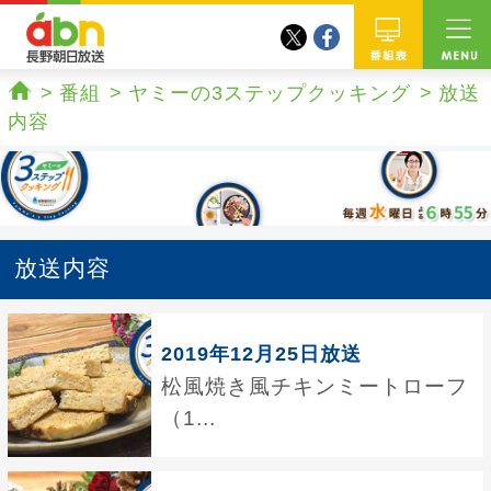
twitter
facebook
abn 長野朝日放送
番組
番組
ヤミーの3ステップクッキング
放送
ホーム
内容
放送内容
2019年12月25日放送
松風焼き風チキンミートローフ
（1...