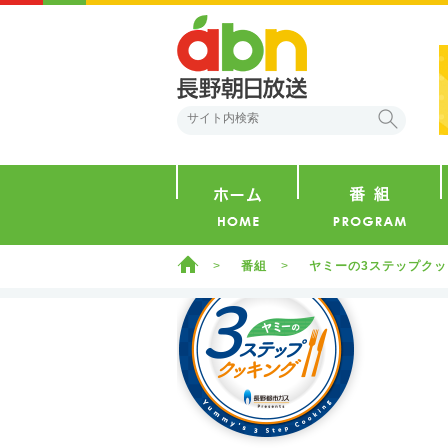
abn 長野朝日放送
検索
ホーム
ホーム
番組
ヤミーの3ステップク