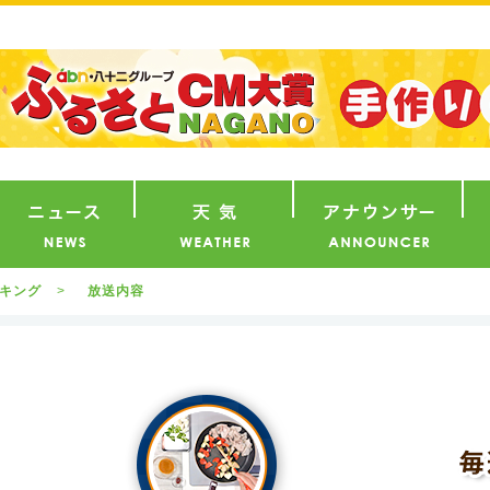
番組
ニュース
天気
ア
ッキング
放送内容