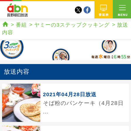
twitter
facebook
abn 長野朝日放送
番組
番組
ヤミーの3ステップクッキング
放送
ホーム
内容
放送内容
2021年04月28日放送
そば粉のパンケーキ（4月28日
...