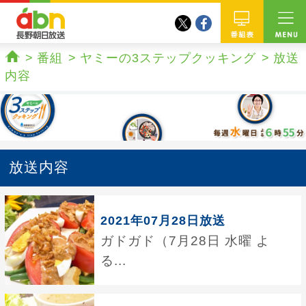
twitter
facebook
abn 長野朝日放送
番組
番組
ヤミーの3ステップクッキング
放送
ホーム
内容
放送内容
2021年07月28日放送
ガドガド（7月28日 水曜 よ
る...