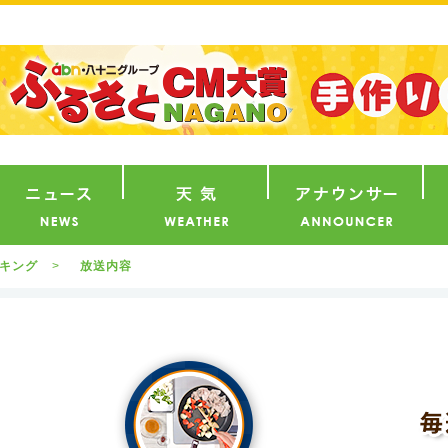
番組
ニュース
天気
ア
ッキング
放送内容