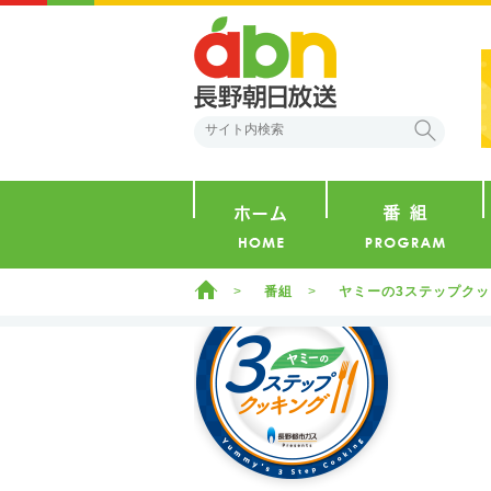
abn 長野朝日放送
検索
ホーム
ホーム
番組
ヤミーの3ステップク