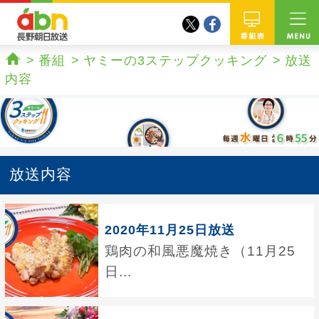
twitter
facebook
abn 長野朝日放送
番組
番組
ヤミーの3ステップクッキング
放送
ホーム
内容
放送内容
2020年11月25日放送
鶏肉の和風悪魔焼き（11月25
日...