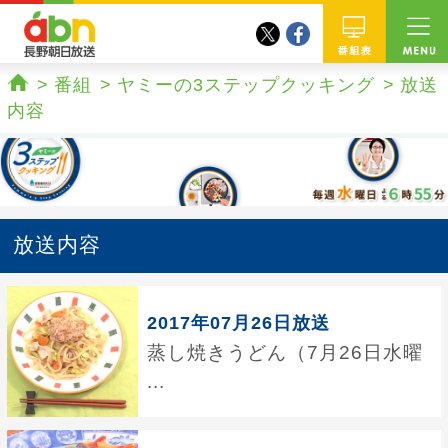
twitter
facebook
abn 長野朝日放送
番組
番組
ヤミーの3ステップクッキング
放送
ホーム
内容
放送内容
2017年07月26日放送
蒸し焼きうどん（7月26日水曜
...