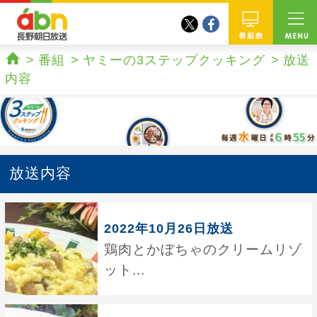
twitter
facebook
abn 長野朝日放送
番組
番組
ヤミーの3ステップクッキング
放送
ホーム
内容
放送内容
2022年10月26日放送
鶏肉とかぼちゃのクリームリゾ
ット...