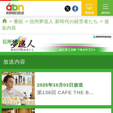
twitter
facebook
abn 長野朝日放送
番組
番組
信州夢追人 新時代の経営者たち
放
ホーム
送内容
放送内容
2025年10月03日放送
第138回 CAFE THE B...