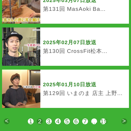
2025年03月07日放送
第131回 MasAoki Ba...
2025年02月07日放送
第130回 CrossFit松本...
2025年01月10日放送
第129回 いまのま 店主 上野...
<
>
1
2
3
4
5
6
7
…
15