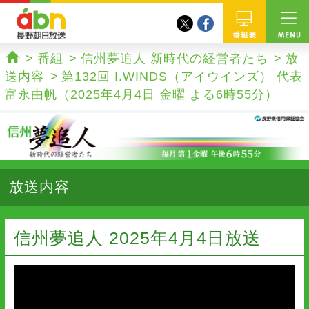
twitter
facebook
abn 長野朝日放送
番組
番組
信州夢追人 新時代の経営者たち
放
ホーム
送内容
第132回 I.WINDS（アイウインズ） 代表
富永由帆（2025年4月4日 金曜 よる6時55分）
放送内容
信州夢追人 2025年4月4日放送