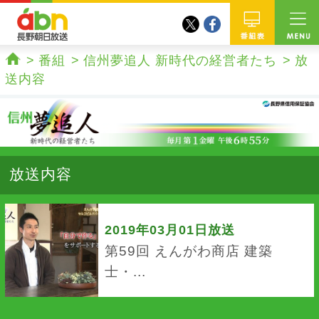
twitter
facebook
abn 長野朝日放送
番組
番組
信州夢追人 新時代の経営者たち
放
ホーム
送内容
放送内容
2019年03月01日放送
第59回 えんがわ商店 建築
士・...