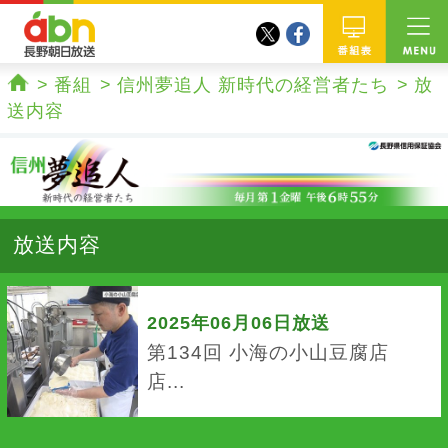
twitter
facebook
abn 長野朝日放送
番組
番組
信州夢追人 新時代の経営者たち
放
ホーム
送内容
放送内容
2025年06月06日放送
第134回 小海の小山豆腐店
店...