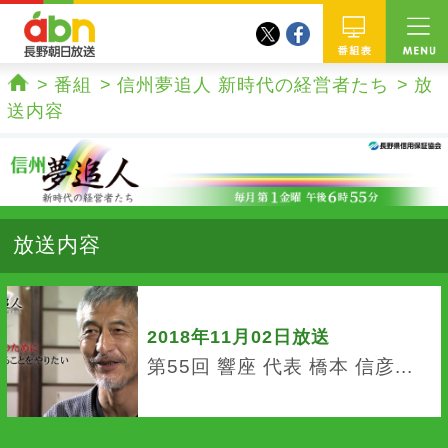
twitter
facebook
abn 長野朝日放送
番組
番組
信州夢追人 新時代の経営者たち
放
ホーム
送内容
放送内容
2018年11月02日放送
第55回 響座 代表 橋本 信彦...