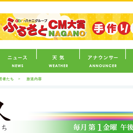
番組
ニュース
天気
ア
営者たち
放送内容