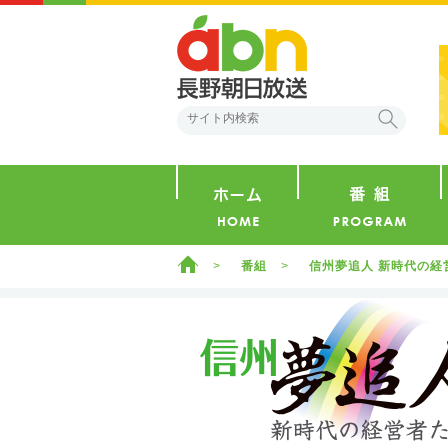
abn 長野朝日放送
検索
ホーム
ホーム
番組
信州夢追人 新時代の経