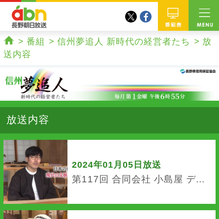
twitter
facebook
abn 長野朝日放送
番組
番組
信州夢追人 新時代の経営者たち
放
ホーム
送内容
放送内容
2024年01月05日放送
第117回 合同会社 小島屋 デ...