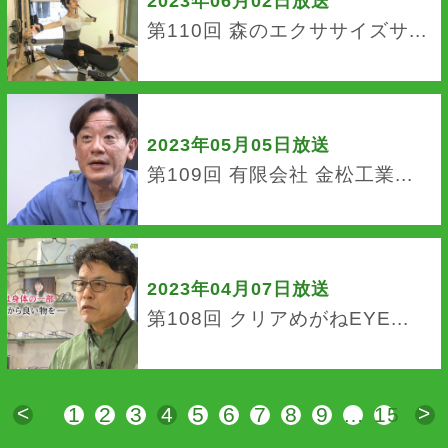
2023年06月02日放送
第110回 森のエクササイズサ...
2023年05月05日放送
第109回 有限会社 金松工業...
2023年04月07日放送
第108回 クリアめがねEYE...
<
>
1
2
3
4
5
6
7
8
9
…
15